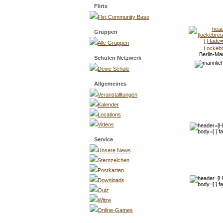
Flirts
Flirt Community Base
Gruppen
Alle Gruppen
Lockebr
Berlin-Ma
Schulen Netzwerk
Deine Schule
Allgemeines
Veranstalltungen
Kalender
Locations
Videos
Service
Unsere News
Sternzeichen
Postkarten
Downloads
Quiz
Witze
Online-Games