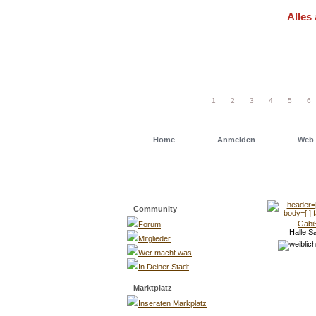
Alles 
Um schn
einfach
1
2
3
4
5
6
Home
Anmelden
Web 
Menü
Community
Gabi
Forum
Halle S
Mitglieder
Wer macht was
In Deiner Stadt
Marktplatz
Inseraten Markplatz