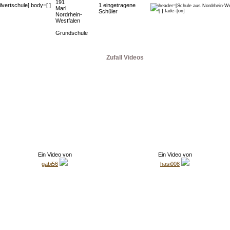
191
1 eingetragene
Marl
Schüler
Nordrhein-
Westfalen
Grundschule
Zufall Videos
Ein Video von
Ein Video von
gabi56
hasi008