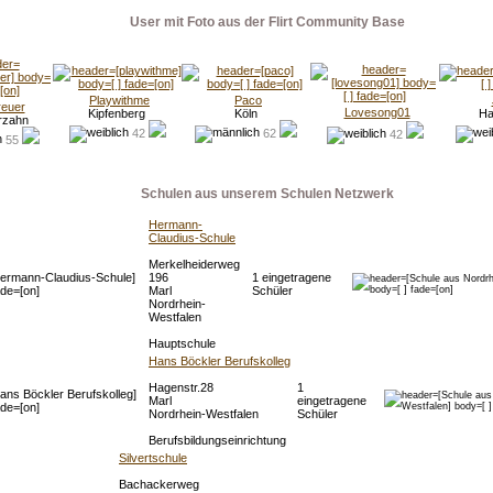
User mit Foto aus der Flirt Community Base
Playwithme
Paco
euer
Lovesong01
Kipfenberg
Köln
Ha
rzahn
42
62
42
55
Schulen aus unserem Schulen Netzwerk
Hermann-
Claudius-Schule
Merkelheiderweg
196
1 eingetragene
Marl
Schüler
Nordrhein-
Westfalen
Hauptschule
Hans Böckler Berufskolleg
Hagenstr.28
1
Marl
eingetragene
Nordrhein-Westfalen
Schüler
Berufsbildungseinrichtung
Silvertschule
Bachackerweg