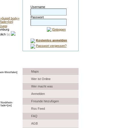
Username
Passwort
Juppi
mburg
Einloggen
56
Kostenlos anmelden
Passwort vergessen?
Auswahl
Maps
Wer ist Online
Wer macht was
Anmelden
Freunde hinzufügen
Rss Feed
FAQ
AGB