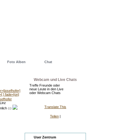
Foto Alben
Chat
Webcam und Live Chats
Treffe Freunde oder
neue Leute in den Live
oder Webcam Chats
sefhofer
Linz
Translate This
69
Teilen
|
Zentrum
User Zentrum