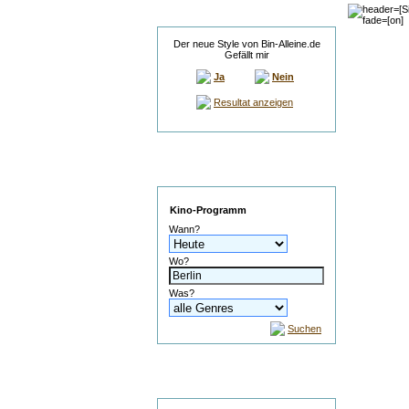
Umfrage
Der neue Style von Bin-Alleine.de
Gefällt mir
Ja
Nein
Resultat anzeigen
Service
Kino-Programm
Wann?
Wo?
Was?
Suchen
Suche