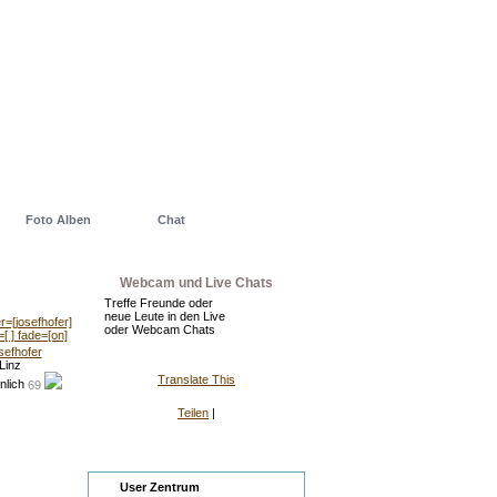
Foto Alben
Chat
Webcam und Live Chats
Treffe Freunde oder
neue Leute in den Live
oder Webcam Chats
sefhofer
Linz
Translate This
69
Teilen
|
Zentrum
User Zentrum