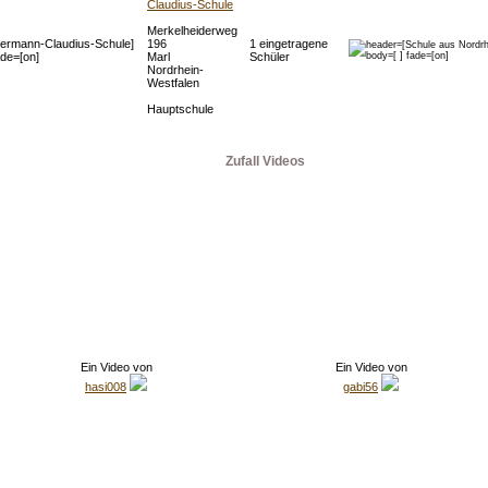
Claudius-Schule
Merkelheiderweg
196
1 eingetragene
Marl
Schüler
Nordrhein-
Westfalen
Hauptschule
Zufall Videos
Ein Video von
Ein Video von
hasi008
gabi56