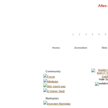
Alles 
Um schn
einfach
1
2
3
4
5
6
Home
Anmelden
Web 
Menü
Community
Gabi
Forum
Halle S
Mitglieder
Wer macht was
In Deiner Stadt
Marktplatz
Inseraten Markplatz