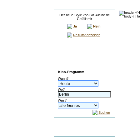
Umfrage
Der neue Style von Bin-Alleine.de
Gefällt mir
Ja
Nein
Resultat anzeigen
Service
Kino-Programm
Wann?
Wo?
Was?
Suchen
Suche