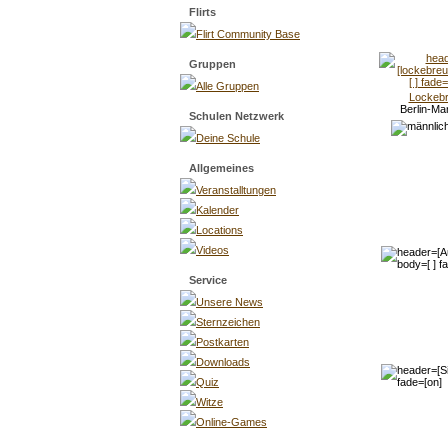
Flirts
Flirt Community Base
Gruppen
Alle Gruppen
Lockebr
Berlin-Ma
Schulen Netzwerk
Deine Schule
Allgemeines
Veranstalltungen
Kalender
Locations
Videos
Service
Unsere News
Sternzeichen
Postkarten
Downloads
Quiz
Witze
Online-Games