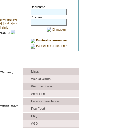
Username
Passwort
rsjully
Einloggen
56
Kostenlos anmelden
Passwort vergessen?
Auswahl
Maps
Wer ist Online
Wer macht was
Anmelden
Freunde hinzufügen
Rss Feed
FAQ
AGB