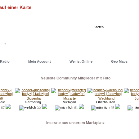
auf einer Karte
eller einen Deiner Freunde oder auch ein Date zu finden, nutze
 eine unserer Geo Maps. Dort hast Du alles im Blick...
Karten
7
Radio
Mein Account
Wer ist Online
Geo Maps
Neueste Community Mitglieder mit Foto
56
Bioseoha
Mccarter
Wachhund
Jo
aale
Germering
Michigan
Oberhausen
67
XX
61
45
Inserate aus unserem Marktplatz