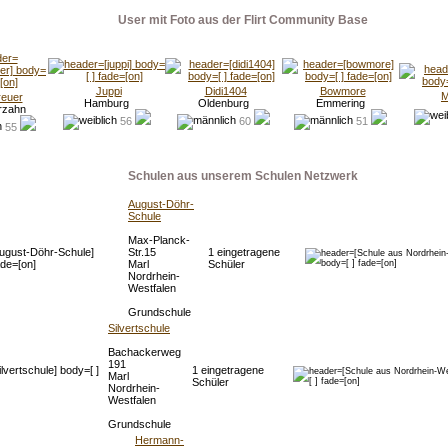
User mit Foto aus der Flirt Community Base
Juppi
Didi1404
Bowmore
M
euer
Hamburg
Oldenburg
Emmering
rzahn
56
60
51
55
Schulen aus unserem Schulen Netzwerk
August-Döhr-
Schule
Max-Planck-
Str.15
1 eingetragene
Marl
Schüler
Nordrhein-
Westfalen
Grundschule
Silvertschule
Bachackerweg
191
1 eingetragene
Marl
Schüler
Nordrhein-
Westfalen
Grundschule
Hermann-