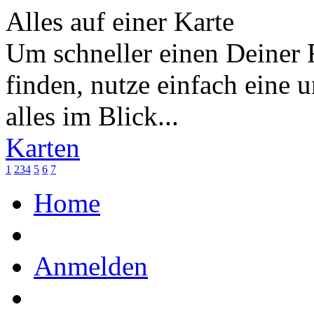
Alles auf einer Karte
Um schneller einen Deiner 
finden, nutze einfach eine 
alles im Blick...
Karten
1
2
3
4
5
6
7
Home
Anmelden