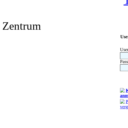
Zentrum
Use
Use
Pas
K
anm
P
verg