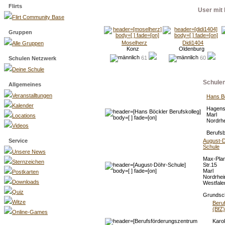
Flirts
User mit 
Flirt Community Base
Gruppen
Moselherz
Didi1404
Alle Gruppen
Konz
Oldenburg
61
60
Schulen Netzwerk
Deine Schule
Schule
Allgemeines
Veranstalltungen
Hans Bö
Kalender
Hagens
Marl
Locations
Nordrhe
Videos
Berufsb
Service
August-D
Schule
Unsere News
Max-Pla
Sternzeichen
Str.15
Marl
Postkarten
Nordrhei
Downloads
Westfale
Quiz
Grundsc
Witze
Beru
(BfZ
Online-Games
Karol