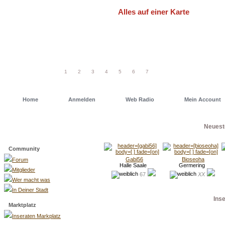
Alles auf einer Karte
Um schneller einen Deiner Freunde od
einfach eine unserer Geo Maps. Dort has
1
2
3
4
5
6
7
Home
Anmelden
Web Radio
Mein Account
Neuest
Menü
Community
Gabi56
Bioseoha
Forum
Halle Saale
Germering
Mitglieder
67
XX
Wer macht was
In Deiner Stadt
Ins
Marktplatz
Inseraten Markplatz