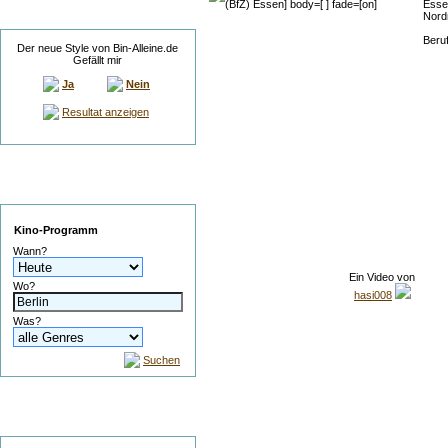
Esse
Umfrage
Nord
Beru
Der neue Style von Bin-Alleine.de
Gefällt mir
Ja
Nein
Resultat anzeigen
Service
Kino-Programm
Wann?
Ein Video von
Wo?
hasi008
Was?
Suchen
Suche