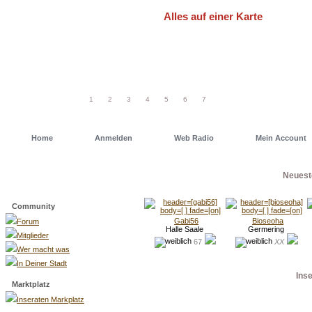
Alles auf einer Karte
Um schneller einen Deiner Freunde od
einfach eine unserer Geo Maps. Dort has
1
2
3
4
5
6
7
Home
Anmelden
Web Radio
Mein Account
Neuest
Menü
Community
Gabi56
Bioseoha
Forum
Halle Saale
Germering
Mitglieder
67
XX
Wer macht was
In Deiner Stadt
Ins
Marktplatz
Inseraten Markplatz