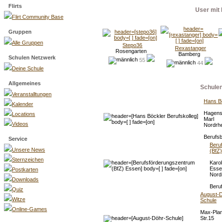
Flirts
User mit 
Flirt Community Base
Gruppen
Alle Gruppen
Stepo36
Rexastanger
Rosengarten
Bamberg
Schulen Netzwerk
55
44
Deine Schule
Allgemeines
Schule
Veranstalltungen
Hans Bö
Kalender
Hagens
Locations
Marl
Videos
Nordrhe
Berufsb
Service
Beru
Unsere News
(BfZ
Sternzeichen
Karol
Esse
Postkarten
Nord
Downloads
Beru
Quiz
August-D
Witze
Schule
Online-Games
Max-Pla
Str.15