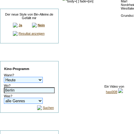
Marl
Umfrage
Nordrhei
Westfale
Der neue Style von Bin-Alleine.de
Grundsc
Gefällt mir
Ja
Nein
Resultat anzeigen
Service
Kino-Programm
Wann?
Wo?
Ein Video von
hasi008
Was?
Suchen
Suche